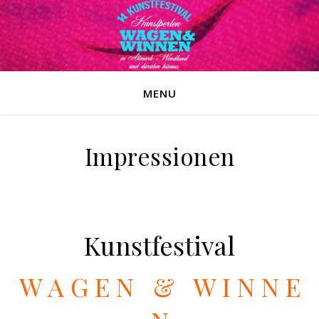
MENU
Impressionen
*
Kunstfestival
W A G E N & W I N N E