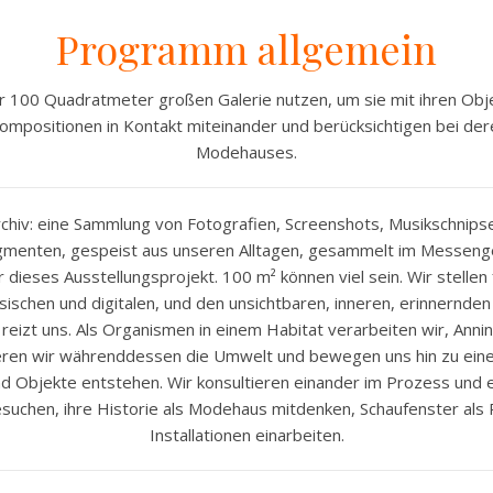
Programm allgemein
r 100 Quadratmeter großen Galerie nutzen, um sie mit ihren Obj
 Kompositionen in Kontakt miteinander und berücksichtigen bei der
Modehauses.
chiv: eine Sammlung von Fotografien, Screenshots, Musikschnips
gmenten, gespeist aus unseren Alltagen, gesammelt im Messenge
 dieses Ausstellungsprojekt. 100 m² können viel sein. Wir stelle
chen und digitalen, und den unsichtbaren, inneren, erinnernde
 reizt uns. Als Organismen in einem Habitat verarbeiten wir, Ann
ren wir währenddessen die Umwelt und bewegen uns hin zu eine
nd Objekte entstehen. Wir konsultieren einander im Prozess und
esuchen, ihre Historie als Modehaus mitdenken, Schaufenster als 
Installationen einarbeiten.